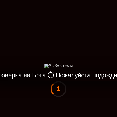
роверка на Бота
⏱
Пожалуйста подожди
1