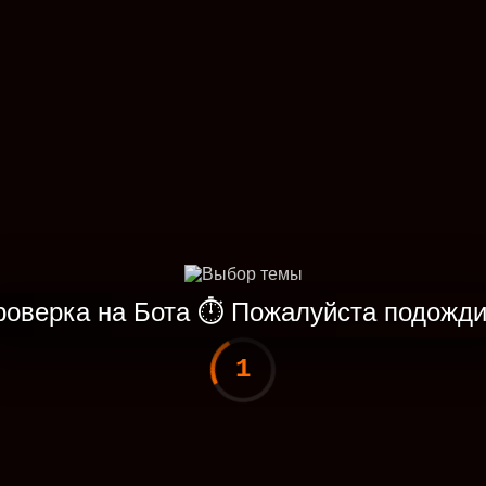
роверка на Бота
⏱
Пожалуйста подожди
1