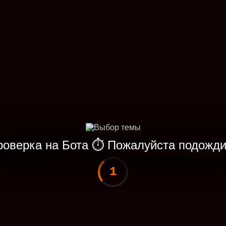
роверка на Бота
⏱
Пожалуйста подожди
1